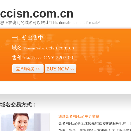
ccisn.com.cn
您正在访问的域名可以转让!This domain name is for sale!
一口价出售中！
域名
ccisn.com.cn
Domain Name:
售价
CNY 2207.00
Listing Price:
立即购买
BUY NOW
>>
>>
域名交易方式：
通过金名网(4.cn) 中介交易
金名网(4.cn)是全球领先的域名交易服务机
简单、安全、专业的第三方服务！ 为了保证交